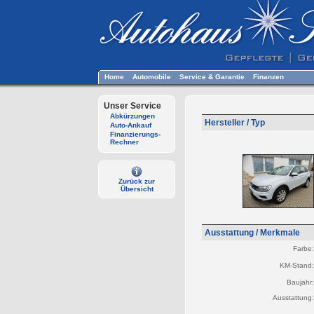
Home
Automobile
Service & Garantie
Finanzen
Unser Service
Abkürzungen
Hersteller / Typ
Auto-Ankauf
Finanzierungs-
Rechner
Zurück zur
Übersicht
Ausstattung / Merkmale
Farbe:
KM-Stand:
Baujahr:
Ausstattung: