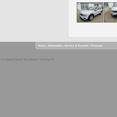
Home
|
Automobile
|
Service & Garantie
|
Finanzen
<% rsDetail.Close() Set rsDetail = Nothing %>