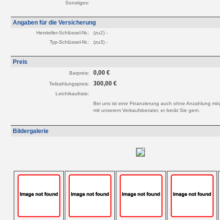
Sonstiges:
Angaben für die Versicherung
Hersteller-Schlüssel-Nr.:
(zu2) -
Typ-Schlüssel-Nr.:
(zu3) -
Preis
0,00 €
Barpreis:
300,00 €
Teilzahlungspreis:
Leichtkaufrate:
Bei uns ist eine Finanzierung auch ohne Anzahlung mög
mit unserem Verkaufsberater, er berät Sie gern.
Bildergalerie