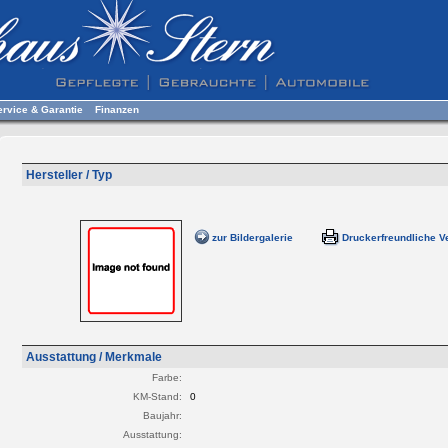
ervice & Garantie
Finanzen
Hersteller / Typ
zur Bildergalerie
Druckerfreundliche V
Ausstattung / Merkmale
Farbe:
KM-Stand:
0
Baujahr:
Ausstattung: